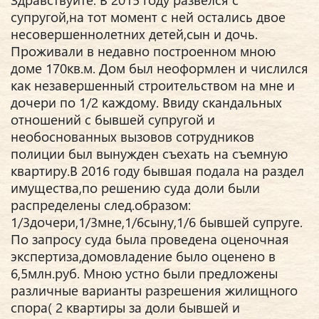
супругой,на тот момент с ней остались двое
несовершеннолетних детей,сын и дочь.
Проживали в недавно построенном мною
доме 170кв.м. Дом был неоформлен и числился
как незавершенный строительством на мне и
дочери по 1/2 каждому. Ввиду скандальных
отношений с бывшей супругой и
необоснованных вызовов сотрудников
полиции был вынужден съехать на съемную
квартиру.В 2016 году бывшая подала на раздел
имущества,по решению суда доли были
распределены след.образом:
1/3дочери,1/3мне,1/6сыну,1/6 бывшей супруге.
По запросу суда была проведена оценочная
экспертиза,домовладение было оценено в
6,5млн.руб. Мною устно были предложены
различные варианты разрешения жилищного
спора( 2 квартиры за доли бывшей и