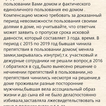
пользовании Вами домом и фактического
единоличного пользования ею домом .
Компенсацию можно требовать за доказанный
период невозможности пользования своими
долями в доме, но учитывайте, что ответчик
может заявить о пропуске срока исковой
давности, который составляет 3 года. время. В
период с 2015 по 2019 год бывшая чинила
препятствия в пользовании домом( меняла
замки,закрывалась изнутри),т.к. участковый и
дежурные сотрудники не решали вопрос,в 2016
г.обратился в суд,,было вынесено решение о
нечинении препятствий в пользовании.,но
препятствия чинились несмотря на решение,в
доме проживали разные посторонние
мужчины,бывшая вела ассоциальный образ
жизни и до сына ей не было дела(постоянно
избивала,заставляла лжесвидетельствовать на
меня в полиции,судах и т.д. за