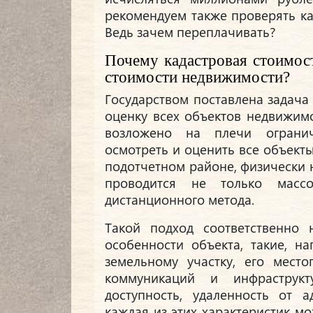
рекомендуем также проверять к
Ведь зачем переплачивать?
Почему кадастровая стоимос
стоимости недвижимости?
Государством поставлена задача
оценку всех объектов недвижим
возложено на плечи огранич
осмотреть и оценить все объекты
подотчетном районе, физически
проводится не только масс
дистанционного метода.
Такой подход соответственно 
особенности объекта, такие, н
земельному участку, его мест
коммуникаций и инфраструкт
доступность, удаленность от а
каждая из этих характеристик м