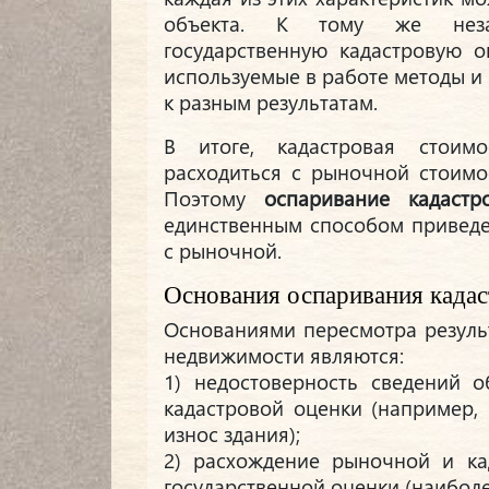
объекта. К тому же неза
государственную кадастровую о
используемые в работе методы и 
к разным результатам.
В итоге, кадастровая стоим
расходиться с рыночной стоимо
Поэтому
оспаривание кадастр
единственным способом приведе
с рыночной.
Основания оспаривания када
Основаниями пересмотра резуль
недвижимости являются:
1) недостоверность сведений о
кадастровой оценки (например,
износ здания);
2) расхождение рыночной и ка
государственной оценки (наибол