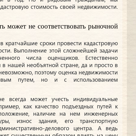
адастровую стоимость своей недвижимости.
ть может не соответствовать рыночной
 в кратчайшие сроки провести кадастровую
ости. Выполнение этой сложнейшей задачи
енного числа оценщиков. Естественно
 в нашей необъятной стране, да и просто в
 невозможно, поэтому оценка недвижимости
овым путем, но и с использованием
не всегда может учесть индивидуальные
апример, как качество подъездных путей к
оположение, наличие на нем инженерных
уры, износ здания, его транспортную
дминистративно-делового центра. А ведь
ожет существенным образом влиять на цену