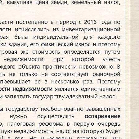
й, выкупная цена земли, земельный налог,
расти постепенно в период с 2016 года по
логи исчислялись из инвентаризационной
орая была индивидуальной для каждого
ки здания, его физический износ и поэтому
тровая же стоимость определяется путем
 недвижимости, при которой учесть
ждого объекта практически невозможно. В
сть не только не соответствует рыночной
 превышает ее в несколько раз. Поэтому
ости недвижимости
является единственным
и заплатить государству адекватный налог.
ты государству необоснованно завышенных
кам нужно осуществлять
оспаривание
, налоговая реформа в первую очередь
ящую недвижимость, налог на которую будет
ей в год. Но и рядовым гражданам, мы