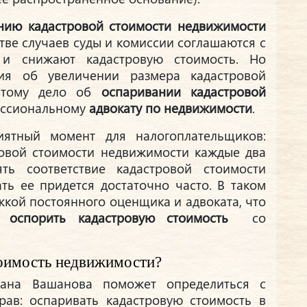
нию кадастровой стоимости недвижимости
тве случаев суды и комиссии соглашаются с
 и снижают кадастровую стоимость. Но
ия об увеличении размера кадастровой
оэтому дело об
оспаривании кадастровой
ессиональному
адвокату по недвижимости
.
ятный момент для налогоплательщиков:
овой стоимости недвижимости каждые два
ять соответствие кадастровой стоимости
ть ее придется достаточно часто. В таком
жкой постоянного оценщика и адвоката, что
оспорить кадастровую стоимость
со
.
тоимость недвижимости?
на Вашанова поможет определиться с
ав: оспаривать кадастровую стоимость в