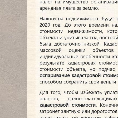
налог на имущество организаци
арендная плата за землю.
Налоги на недвижимость будут 
2020 год. До этого времени на
стоимости недвижимости, кот
объекта и учитывала год построй
была достаточно низкой. Кадас
массовой оценки объектов
индивидуальные особенности ка
результате кадастровая стоимо
стоимости объекта, но подчас
оспаривание кадастровой стоим
способом сохранить свои деньги 
Для того, чтобы избежать упла
налогов, налогоплательщи
кадастровой стоимости.
Конечно
затронет элитную или дорогосто
исчисляться миллионами рубл